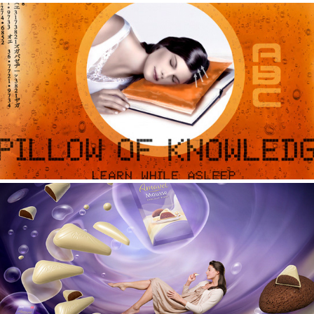
Unicef
miscellaneous